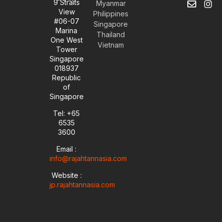
9 Straits
Myanmar
o
n
i
n
View
Philippines
u
v
n
s
#06-07
t
e
k
t
Singapore
Marina
u
l
e
a
Thailand
One West
b
o
d
g
Vietnam
Tower
e
p
i
r
Singapore
e
n
a
018937
-
m
i
Republic
n
of
Singapore
Tel: +65
6535
3600
Email :
info@rajahtannasia.com
Website :
jp.rajahtannasia.com