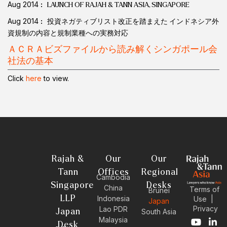
Aug 2014
LAUNCH OF RAJAH & TANN ASIA, SINGAPORE
Aug 2014
投資ネガティブリスト改正を踏まえた インドネシア外
資規制の内容と規制業種への実務対応
ＡＣＲＡビズファイルから読み解くシンガポール会
社法の基本
Click
here
to view.
Rajah &
Our
Our
Tann
Offices
Regional
Cambodia
Singapore
Desks
China
Terms of
Brunei
LLP
Indonesia
Use
|
Japan
Privacy
Lao PDR
Japan
South Asia
Malaysia
Y
E
L
I
Desk