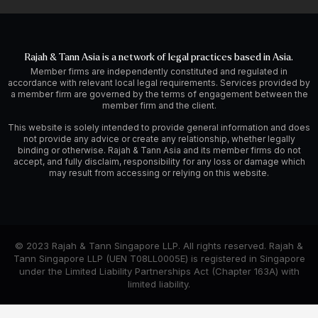
Rajah & Tann Asia is a network of legal practices based in Asia.
Member firms are independently constituted and regulated in
accordance with relevant local legal requirements. Services provided by
a member firm are governed by the terms of engagement between the
member firm and the client.
This website is solely intended to provide general information and does
not provide any advice or create any relationship, whether legally
binding or otherwise. Rajah & Tann Asia and its member firms do not
accept, and fully disclaim, responsibility for any loss or damage which
may result from accessing or relying on this website.
© 2023 Rajah & Tann Singapore LLP. All rights reserved. Rajah &
Tann Singapore LLP (UEN T08LL0005E) is registered in Singapore
under the Limited Liability Partnerships Act (Chapter 163A) with
limited liability.