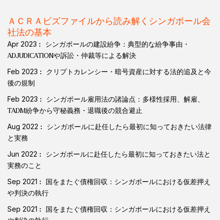
ＡＣＲＡビズファイルから読み解くシンガポール会
社法の基本
Apr 2023
シンガポールの建設紛争：典型的な紛争事由・
ADJUDICATIONや訴訟・仲裁等による解決
Feb 2023
クリプトカレンシー・暗号資産に対する法的追及と今
後の規制
Feb 2023
シンガポール雇用法の諸論点：多様性採用、解雇、
TADM紛争から守秘義務・退職後の競合避止
Aug 2022
シンガポールに赴任したら最初に知っておきたい法律
と実務
Jun 2022
シンガポールに赴任したら最初に知っておきたい法と
実務のこと
Sep 2021
国をまたぐ債権回収：シンガポールにおける仮差押え
や判決の執行
Sep 2021
国をまたぐ債権回収：シンガポールにおける仮差押え