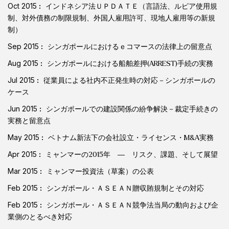
Oct 2015
インドネシア法ＵＰＤＡＴＥ（言語法、ルピア使用規
制、対外債務の制限規制、外国人雇用許可、現地人雇用等の新規
制）
Sep 2015
シンガポールにおけるｅコマースの法律上の留意点
Aug 2015
シンガポールにおける船舶差押(ARREST)手続の実務
Jul 2015
従業員による社内不正発生時の対応－シンガポールの
ケース
Jun 2015
シンガポールでの建設関係の紛争解決－裁定手続きの
実務と留意点
May 2015
ベトナム新法下の会社設立・ライセンス・M&A実務
Apr 2015
ミャンマーの2015年 ― リスク、課題、そして展望
Mar 2015
ミャンマー投資法（草案）の公表
Feb 2015
シンガポール・ＡＳＥＡＮ贈収賄規制とその対応
Feb 2015
シンガポール・ＡＳＥＡＮ競争法当局の動向および企
業側のとるべき対応