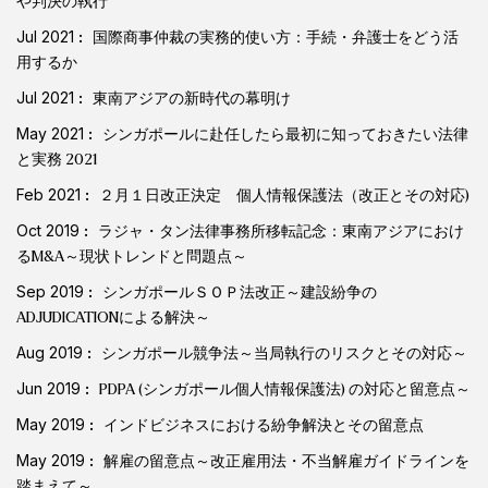
や判決の執行
Jul 2021
国際商事仲裁の実務的使い方：手続・弁護士をどう活
用するか
Jul 2021
東南アジアの新時代の幕明け
May 2021
シンガポールに赴任したら最初に知っておきたい法律
と実務 2021
Feb 2021
２月１日改正決定 個人情報保護法（改正とその対応)
Oct 2019
ラジャ・タン法律事務所移転記念：東南アジアにおけ
るM&A～現状トレンドと問題点～
Sep 2019
シンガポールＳＯＰ法改正～建設紛争の
ADJUDICATIONによる解決～
Aug 2019
シンガポール競争法～当局執行のリスクとその対応～
Jun 2019
PDPA (シンガポール個人情報保護法) の対応と留意点～
May 2019
インドビジネスにおける紛争解決とその留意点
May 2019
解雇の留意点～改正雇用法・不当解雇ガイドラインを
踏まえて～