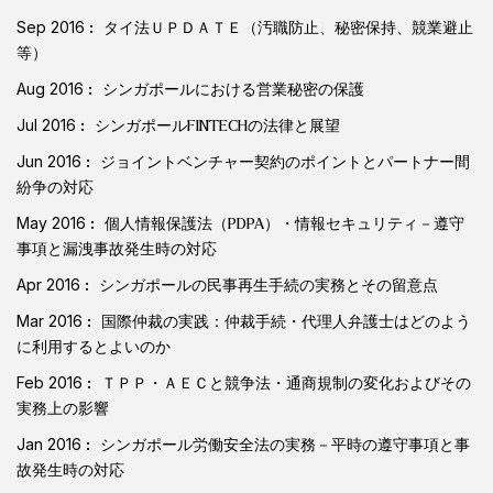
Sep 2016
タイ法ＵＰＤＡＴＥ（汚職防止、秘密保持、競業避止
等）
Aug 2016
シンガポールにおける営業秘密の保護
Jul 2016
シンガポールFINTECHの法律と展望
Jun 2016
ジョイントベンチャー契約のポイントとパートナー間
紛争の対応
May 2016
個人情報保護法（PDPA）・情報セキュリティ－遵守
事項と漏洩事故発生時の対応
Apr 2016
シンガポールの民事再生手続の実務とその留意点
Mar 2016
国際仲裁の実践：仲裁手続・代理人弁護士はどのよう
に利用するとよいのか
Feb 2016
ＴＰＰ・ＡＥＣと競争法・通商規制の変化およびその
実務上の影響
Jan 2016
シンガポール労働安全法の実務－平時の遵守事項と事
故発生時の対応