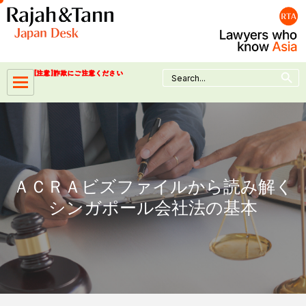
Skip
to
content
Search Button
Search
[注意]詐欺にご注意ください
for:
ＡＣＲＡビズファイルから読み解く
シンガポール会社法の基本