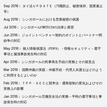
Sep 2016
タイ法ＵＰＤＡＴＥ（汚職防止、秘密保持、競業避止
等）
Aug 2016
シンガポールにおける営業秘密の保護
Jul 2016
シンガポールFINTECHの法律と展望
Jun 2016
ジョイントベンチャー契約のポイントとパートナー間
紛争の対応
May 2016
個人情報保護法（PDPA）・情報セキュリティ－遵守
事項と漏洩事故発生時の対応
Apr 2016
シンガポールの民事再生手続の実務とその留意点
Mar 2016
国際仲裁の実践：仲裁手続・代理人弁護士はどのよう
に利用するとよいのか
Feb 2016
ＴＰＰ・ＡＥＣと競争法・通商規制の変化およびその
実務上の影響
Jan 2016
シンガポール労働安全法の実務－平時の遵守事項と事
故発生時の対応