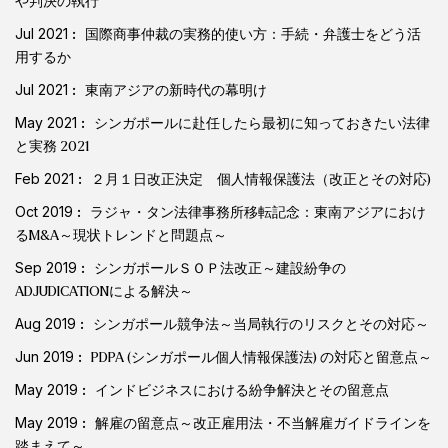
や判決の執行
Jul 2021
国際商事仲裁の実務的使い方：手続・弁護士をどう活
用するか
Jul 2021
東南アジアの新時代の幕明け
May 2021
シンガポールに赴任したら最初に知っておきたい法律
と実務 2021
Feb 2021
２月１日改正決定 個人情報保護法（改正とその対応)
Oct 2019
ラジャ・タン法律事務所移転記念：東南アジアにおけ
るM&A～現状トレンドと問題点～
Sep 2019
シンガポールＳＯＰ法改正～建設紛争の
ADJUDICATIONによる解決～
Aug 2019
シンガポール競争法～当局執行のリスクとその対応～
Jun 2019
PDPA (シンガポール個人情報保護法) の対応と留意点～
May 2019
インドビジネスにおける紛争解決とその留意点
May 2019
解雇の留意点～改正雇用法・不当解雇ガイドラインを
踏まえて～