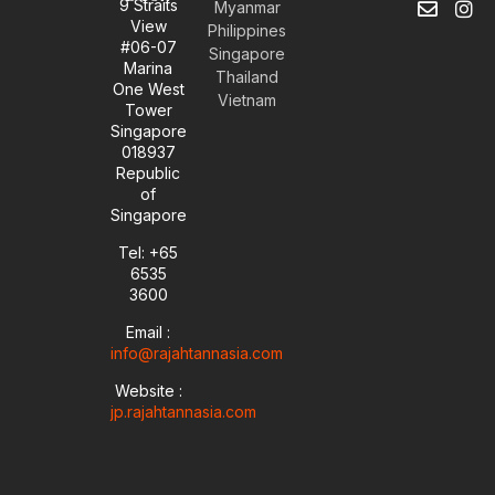
9 Straits
Myanmar
o
n
i
n
View
Philippines
u
v
n
s
#06-07
t
e
k
t
Singapore
Marina
u
l
e
a
Thailand
One West
b
o
d
g
Vietnam
Tower
e
p
i
r
Singapore
e
n
a
018937
-
m
i
Republic
n
of
Singapore
Tel: +65
6535
3600
Email :
info@rajahtannasia.com
Website :
jp.rajahtannasia.com