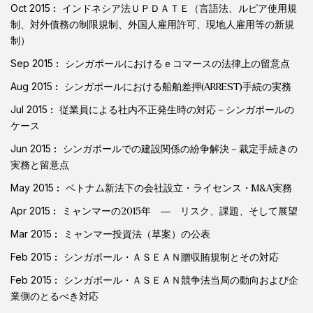
Oct 2015
インドネシア法ＵＰＤＡＴＥ（言語法、ルピア使用規
制、対外債務の制限規制、外国人雇用許可、現地人雇用等の新規
制）
Sep 2015
シンガポールにおけるｅコマースの法律上の留意点
Aug 2015
シンガポールにおける船舶差押(ARREST)手続の実務
Jul 2015
従業員による社内不正発生時の対応－シンガポールの
ケース
Jun 2015
シンガポールでの建設関係の紛争解決－裁定手続きの
実務と留意点
May 2015
ベトナム新法下の会社設立・ライセンス・M&A実務
Apr 2015
ミャンマーの2015年 ― リスク、課題、そして展望
Mar 2015
ミャンマー投資法（草案）の公表
Feb 2015
シンガポール・ＡＳＥＡＮ贈収賄規制とその対応
Feb 2015
シンガポール・ＡＳＥＡＮ競争法当局の動向および企
業側のとるべき対応