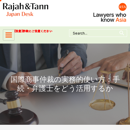
Skip
to
content
Search Button
Search
[注意]詐欺にご注意ください
for:
国際商事仲裁の実務的使い方：手
続・弁護士をどう活用するか