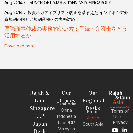
Aug 2014
LAUNCH OF RAJAH & TANN ASIA, SINGAPORE
Aug 2014
投資ネガティブリスト改正を踏まえた インドネシア外
資規制の内容と規制業種への実務対応
国際商事仲裁の実務的使い方：手続・弁護士をどう
活用するか
Download here
Rajah &
Our
Our
Tann
Offices
Regional
Cambodia
Singapore
Desks
China
Terms of
Brunei
LLP
Indonesia
Use
|
Japan
Privacy
Lao PDR
Japan
South Asia
Malaysia
Y
E
L
I
Desk