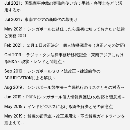
Jul 2021
国際商事仲裁の実務的使い方：手続・弁護士をどう活
用するか
Jul 2021
東南アジアの新時代の幕明け
May 2021
シンガポールに赴任したら最初に知っておきたい法律
と実務 2021
Feb 2021
２月１日改正決定 個人情報保護法（改正とその対応)
Oct 2019
ラジャ・タン法律事務所移転記念：東南アジアにおけ
るM&A～現状トレンドと問題点～
Sep 2019
シンガポールＳＯＰ法改正～建設紛争の
ADJUDICATIONによる解決～
Aug 2019
シンガポール競争法～当局執行のリスクとその対応～
Jun 2019
PDPA (シンガポール個人情報保護法) の対応と留意点～
May 2019
インドビジネスにおける紛争解決とその留意点
May 2019
解雇の留意点～改正雇用法・不当解雇ガイドラインを
踏まえて～