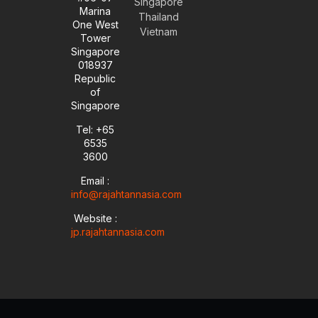
t
e
k
t
Singapore
Marina
u
l
e
a
Thailand
One West
b
o
d
g
Vietnam
Tower
e
p
i
r
Singapore
e
n
a
018937
-
m
i
Republic
n
of
Singapore
Tel: +65
6535
3600
Email :
info@rajahtannasia.com
Website :
jp.rajahtannasia.com