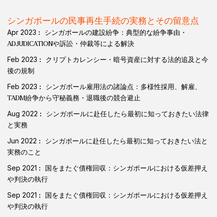
シンガポールの民事再生手続の実務とその留意点
Apr 2023
シンガポールの建設紛争：典型的な紛争事由・
ADJUDICATIONや訴訟・仲裁等による解決
Feb 2023
クリプトカレンシー・暗号資産に対する法的追及と今
後の規制
Feb 2023
シンガポール雇用法の諸論点：多様性採用、解雇、
TADM紛争から守秘義務・退職後の競合避止
Aug 2022
シンガポールに赴任したら最初に知っておきたい法律
と実務
Jun 2022
シンガポールに赴任したら最初に知っておきたい法と
実務のこと
Sep 2021
国をまたぐ債権回収：シンガポールにおける仮差押え
や判決の執行
Sep 2021
国をまたぐ債権回収：シンガポールにおける仮差押え
や判決の執行