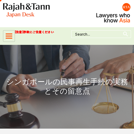
Skip
to
content
Search Button
Search
[注意]詐欺にご注意ください
for:
シンガポールの民事再生手続の実務
とその留意点