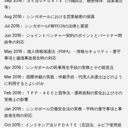
Sep 2016
タイ法ＵＰＤＡＴＥ（汚職防止、秘密保持、競業避止
等）
Aug 2016
シンガポールにおける営業秘密の保護
Jul 2016
シンガポールFINTECHの法律と展望
Jun 2016
ジョイントベンチャー契約のポイントとパートナー間
紛争の対応
May 2016
個人情報保護法（PDPA）・情報セキュリティ－遵守
事項と漏洩事故発生時の対応
Apr 2016
シンガポールの民事再生手続の実務とその留意点
Mar 2016
国際仲裁の実践：仲裁手続・代理人弁護士はどのよう
に利用するとよいのか
Feb 2016
ＴＰＰ・ＡＥＣと競争法・通商規制の変化およびその
実務上の影響
Jan 2016
シンガポール労働安全法の実務－平時の遵守事項と事
故発生時の対応
Oct 2015
インドネシア法ＵＰＤＡＴＥ（言語法、ルピア使用規