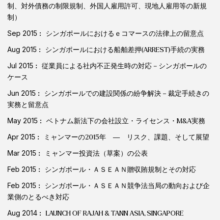
制、対外債務の制限規制、外国人雇用許可、現地人雇用等の新規
制）
Sep 2015
シンガポールにおけるｅコマースの法律上の留意点
Aug 2015
シンガポールにおける船舶差押(ARREST)手続の実務
Jul 2015
従業員による社内不正発生時の対応－シンガポールの
ケース
Jun 2015
シンガポールでの建設関係の紛争解決－裁定手続きの
実務と留意点
May 2015
ベトナム新法下の会社設立・ライセンス・M&A実務
Apr 2015
ミャンマーの2015年 ― リスク、課題、そして展望
Mar 2015
ミャンマー投資法（草案）の公表
Feb 2015
シンガポール・ＡＳＥＡＮ贈収賄規制とその対応
Feb 2015
シンガポール・ＡＳＥＡＮ競争法当局の動向および企
業側のとるべき対応
Aug 2014
LAUNCH OF RAJAH & TANN ASIA, SINGAPORE