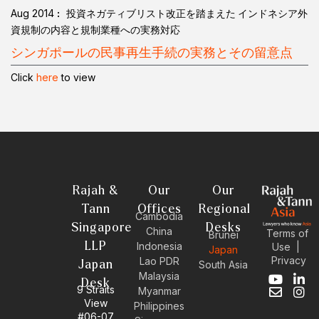
Aug 2014
投資ネガティブリスト改正を踏まえた インドネシア外
資規制の内容と規制業種への実務対応
シンガポールの民事再生手続の実務とその留意点
Click
here
to view
Rajah &
Our
Our
Tann
Offices
Regional
Cambodia
Singapore
Desks
China
Terms of
Brunei
LLP
Indonesia
Use
|
Japan
Privacy
Lao PDR
Japan
South Asia
Malaysia
Y
E
L
I
Desk
9 Straits
Myanmar
o
n
i
n
View
Philippines
u
v
n
s
#06-07